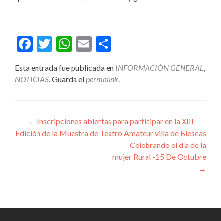
Facebook
Twitter
WhatsApp
Email
Compartir
Esta entrada fue publicada en
INFORMACIÓN GENERAL
,
NOTICIAS
. Guarda el
permalink
.
Navegación
←
Inscripciones abiertas para participar en la XIII
Edición de la Muestra de Teatro Amateur villa de Biescas
de
Celebrando el día de la
entradas
mujer Rural -15 De Octubre
→