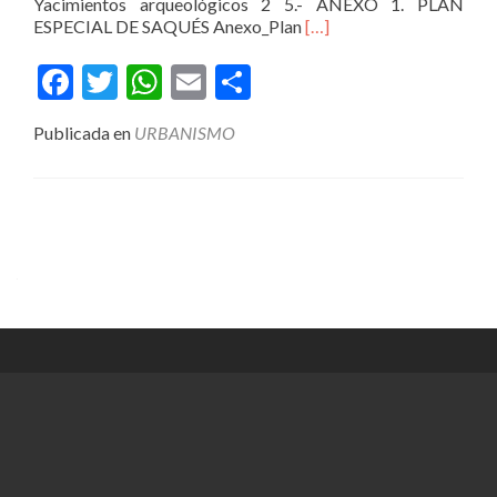
Yacimientos arqueológicos 2 5.- ANEXO 1. PLAN
Leer
ESPECIAL DE SAQUÉS Anexo_Plan
[…]
másPlan
General
Facebook
Twitter
WhatsApp
Email
Compartir
de
Ordenación
Publicada en
URBANISMO
Urbana
Posts
navigation