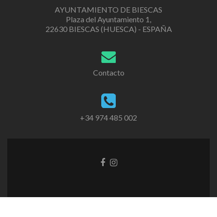
AYUNTAMIENTO DE BIESCAS
Plaza del Ayuntamiento 1,
22630 BIESCAS (HUESCA) - ESPAÑA
Contacto
+34 974 485 002
Go
Go
to
to
Facebook
Instagram
Aviso Legal
Política de Privacidad
Política de Cookies