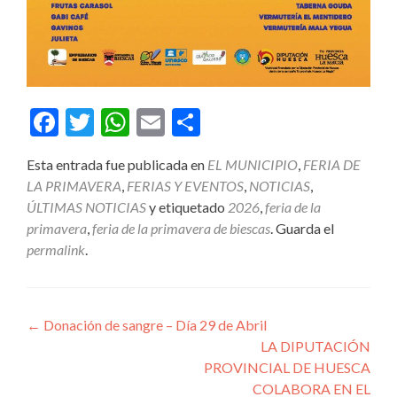
Facebook
Twitter
WhatsApp
Email
Compartir
Esta entrada fue publicada en
EL MUNICIPIO
,
FERIA DE
LA PRIMAVERA
,
FERIAS Y EVENTOS
,
NOTICIAS
,
ÚLTIMAS NOTICIAS
y etiquetado
2026
,
feria de la
primavera
,
feria de la primavera de biescas
. Guarda el
permalink
.
Navegación
←
Donación de sangre – Día 29 de Abril
LA DIPUTACIÓN
de
PROVINCIAL DE HUESCA
entradas
COLABORA EN EL